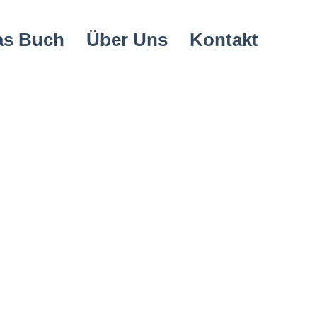
as Buch
Über Uns
Kontakt
ojekt beschreiben. Gib einen kurzen Überblick oder
, was dich inspiriert hat, wie du vorgegangen bist
Besucher über Wissenswertes. Um
hinzuzufügen, gehe zu „Projekte verwalten“.