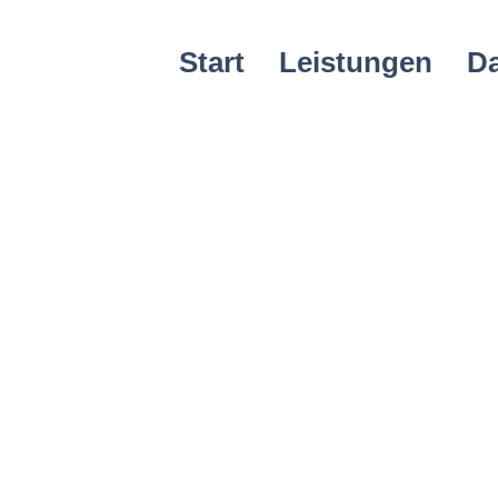
Start
Leistungen
D
Hier kannst du dein Pr
gehe ins Detail darüber
und informiere deine 
Projektbeschreibungen 