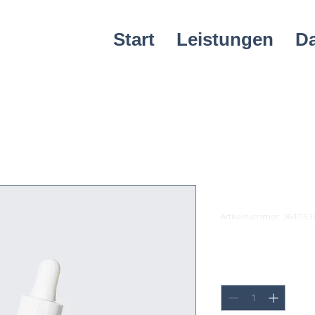
Start
Leistungen
D
Das ist ein
Artikelnummer: 3641153
Preis
€ 10,00
Anzahl
*